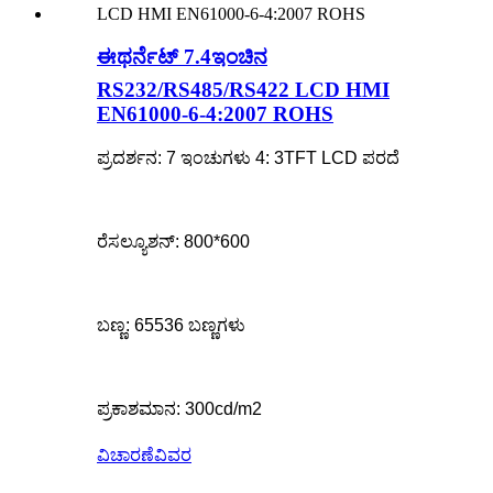
ಈಥರ್ನೆಟ್ 7.4ಇಂಚಿನ
RS232/RS485/RS422 LCD HMI
EN61000-6-4:2007 ROHS
ಪ್ರದರ್ಶನ: 7 ಇಂಚುಗಳು 4: 3TFT LCD ಪರದೆ
ರೆಸಲ್ಯೂಶನ್: 800*600
ಬಣ್ಣ: 65536 ಬಣ್ಣಗಳು
ಪ್ರಕಾಶಮಾನ: 300cd/m2
ವಿಚಾರಣೆ
ವಿವರ