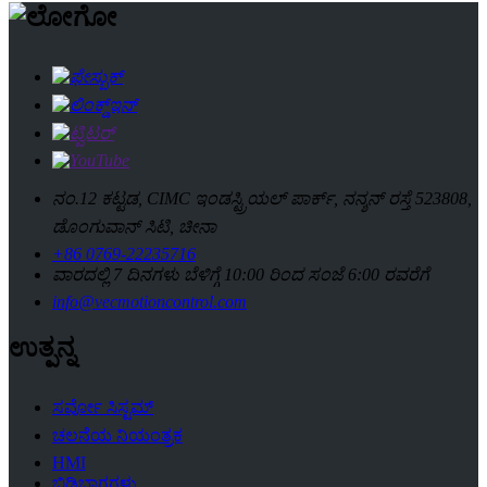
ನಂ.12 ಕಟ್ಟಡ, CIMC ಇಂಡಸ್ಟ್ರಿಯಲ್ ಪಾರ್ಕ್, ನನ್ಶನ್ ರಸ್ತೆ 523808,
ಡೊಂಗುವಾನ್ ಸಿಟಿ, ಚೀನಾ
+86 0769-22235716
ವಾರದಲ್ಲಿ 7 ದಿನಗಳು ಬೆಳಿಗ್ಗೆ 10:00 ರಿಂದ ಸಂಜೆ 6:00 ರವರೆಗೆ
info@vecmotioncontrol.com
ಉತ್ಪನ್ನ
ಸರ್ವೋ ಸಿಸ್ಟಮ್
ಚಲನೆಯ ನಿಯಂತ್ರಕ
HMI
ಬಿಡಿಭಾಗಗಳು